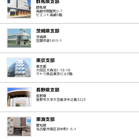
群馬県支部
群馬県
高崎市問屋町2-7
ビエント高崎5階
茨城県支部
茨城県
笠間市泉1615-1
東京支部
東京都
大田区大森北1-18-18
サトウ食品東京ビル3階
長野県支部
長野県
長野市大字大豆島字中之島3223
東海支部
愛知県
名古屋市南区浜中町1-5-1