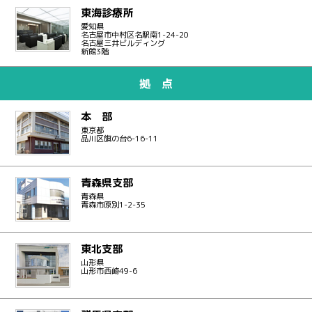
東海診療所
愛知県
名古屋市中村区名駅南1-24-20
名古屋三井ビルディング
新館3階
拠 点
本 部
東京都
品川区旗の台6-16-11
青森県支部
青森県
青森市原別1-2-35
東北支部
山形県
山形市西崎49-6