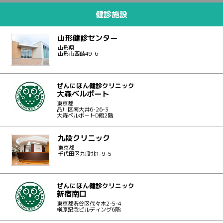
健診施設
山形健診センター
山形県
山形市西崎49-6
ぜんにほん健診クリニック
大森ベルポート
東京都
品川区南大井6-26-3
大森ベルポートD館2階
九段クリニック
東京都
千代田区九段北1-9-5
ぜんにほん健診クリニック
新宿南口
東京都渋谷区代々木2-5-4
榊原記念ビルディング6階