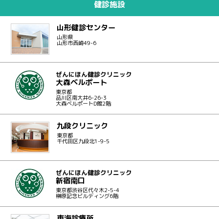
健診施設
山形健診センター
山形県
山形市西崎49-6
ぜんにほん健診クリニック
大森ベルポート
東京都
品川区南大井6-26-3
大森ベルポートD館2階
九段クリニック
東京都
千代田区九段北1-9-5
ぜんにほん健診クリニック
新宿南口
東京都渋谷区代々木2-5-4
榊原記念ビルディング6階
東海診療所