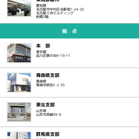
愛知県
名古屋市中村区名駅南1-24-20
名古屋三井ビルディング
新館3階
拠 点
本 部
東京都
品川区旗の台6-16-11
青森県支部
青森県
青森市原別1-2-35
東北支部
山形県
山形市西崎49-6
群馬県支部