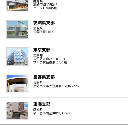
群馬県
高崎市問屋町2-7
ビエント高崎5階
茨城県支部
茨城県
笠間市泉1615-1
東京支部
東京都
大田区大森北1-18-18
サトウ食品東京ビル3階
長野県支部
長野県
長野市大字大豆島字中之島3223
東海支部
愛知県
名古屋市南区浜中町1-5-1