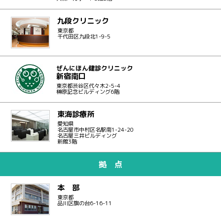
九段クリニック
東京都
千代田区九段北1-9-5
ぜんにほん健診クリニック
新宿南口
東京都渋谷区代々木2-5-4
榊原記念ビルディング6階
東海診療所
愛知県
名古屋市中村区名駅南1-24-20
名古屋三井ビルディング
新館3階
拠 点
本 部
東京都
品川区旗の台6-16-11