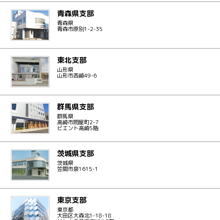
青森県支部
青森県
青森市原別1-2-35
東北支部
山形県
山形市西崎49-6
群馬県支部
群馬県
高崎市問屋町2-7
ビエント高崎5階
茨城県支部
茨城県
笠間市泉1615-1
東京支部
東京都
大田区大森北1-18-18