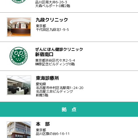
品川区南大井6-26-3
大森ベルポートD館2階
九段クリニック
東京都
千代田区九段北1-9-5
ぜんにほん健診クリニック
新宿南口
東京都渋谷区代々木2-5-4
榊原記念ビルディング6階
東海診療所
愛知県
名古屋市中村区名駅南1-24-20
名古屋三井ビルディング
新館3階
拠 点
本 部
東京都
品川区旗の台6-16-11