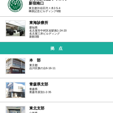
新宿南口
東京都渋谷区代々木2-5-4
榊原記念ビルディング6階
東海診療所
愛知県
名古屋市中村区名駅南1-24-20
名古屋三井ビルディング
新館3階
拠 点
本 部
東京都
品川区旗の台6-16-11
青森県支部
青森県
青森市原別1-2-35
東北支部
山形県