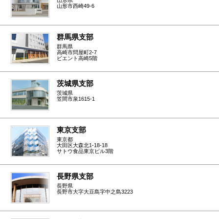
山形市西崎49-6
群馬県支部
群馬県
高崎市問屋町2-7
ビエント高崎5階
茨城県支部
茨城県
笠間市泉1615-1
東京支部
東京都
大田区大森北1-18-18
サトウ食品東京ビル3階
長野県支部
長野県
長野市大字大豆島字中之島3223