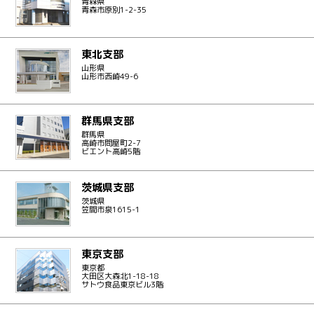
青森県
青森市原別1-2-35
東北支部
山形県
山形市西崎49-6
群馬県支部
群馬県
高崎市問屋町2-7
ビエント高崎5階
茨城県支部
茨城県
笠間市泉1615-1
東京支部
東京都
大田区大森北1-18-18
サトウ食品東京ビル3階