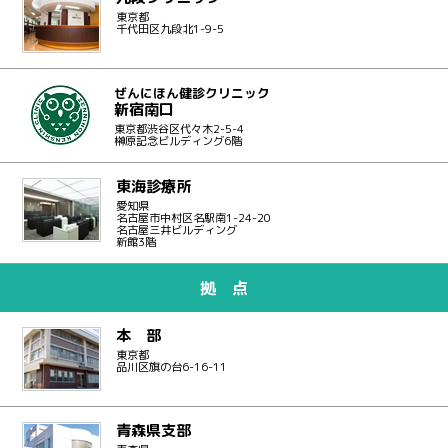
東京都
千代田区九段北1-9-5
ぜんにほん健診クリニック
新宿南口
東京都渋谷区代々木2-5-4
榊原記念ビルディング6階
東海診療所
愛知県
名古屋市中村区名駅南1-24-20
名古屋三井ビルディング
新館3階
拠 点
本 部
東京都
品川区旗の台6-16-11
青森県支部