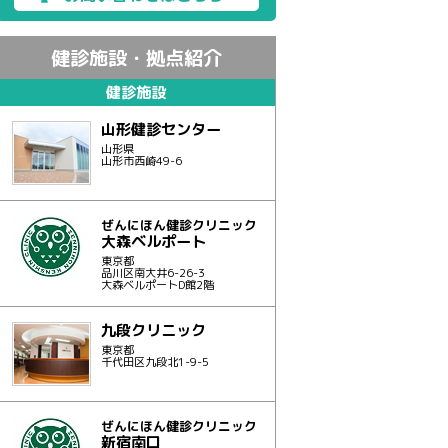
健診施設・拠点紹介
健診施設
山形健診センター
山形県
山形市西崎49-6
ぜんにほん健診クリニック
大森ベルポート
東京都
品川区南大井6-26-3
大森ベルポートD館2階
九段クリニック
東京都
千代田区九段北1-9-5
ぜんにほん健診クリニック
新宿南口