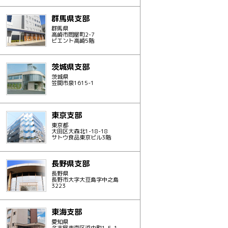
群馬県支部
群馬県
高崎市問屋町2-7
ビエント高崎5階
茨城県支部
茨城県
笠間市泉1615-1
東京支部
東京都
大田区大森北1-18-18
サトウ食品東京ビル3階
長野県支部
長野県
長野市大字大豆島字中之島
3223
東海支部
愛知県