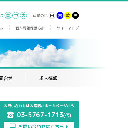
普
中
大
白
青
黄
黒
ズ
背景の色
ム
個人情報保護方針
サイトマップ
問合せ
求人情報
お問い合わせはお電話かホームページから
03-5767-1713
(代)
お問い合わせはこちら