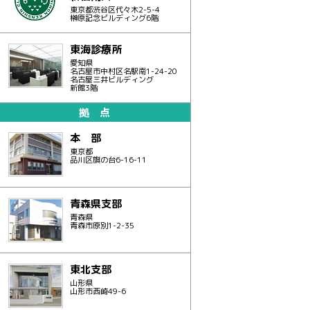
東京都渋谷区代々木2-5-4
榊原記念ビルディング6階
東海診療所
愛知県
名古屋市中村区名駅南1-24-20
名古屋三井ビルディング
新館3階
拠 点
本 部
東京都
品川区旗の台6-16-11
青森県支部
青森県
青森市原別1-2-35
東北支部
山形県
山形市西崎49-6