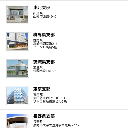
東北支部
山形県
山形市西崎49-6
群馬県支部
群馬県
高崎市問屋町2-7
ビエント高崎5階
茨城県支部
茨城県
笠間市泉1615-1
東京支部
東京都
大田区大森北1-18-18
サトウ食品東京ビル3階
長野県支部
長野県
長野市大字大豆島字中之島3223