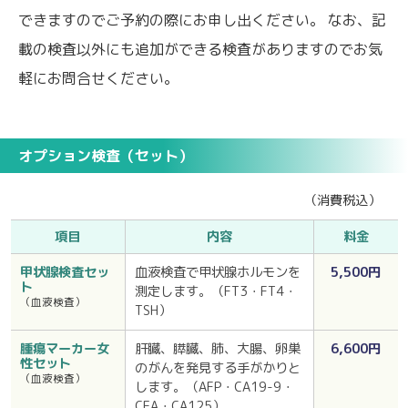
できますのでご予約の際にお申し出ください。 なお、記
載の検査以外にも追加ができる検査がありますのでお気
軽にお問合せください。
オプション検査（セット）
（消費税込）
項目
内容
料金
甲状腺検査セッ
血液検査で甲状腺ホルモンを
5,500円
ト
測定します。
（FT3・FT4・
（血液検査）
TSH）
腫瘍マーカー女
肝臓、膵臓、肺、大腸、卵巣
6,600円
性セット
のがんを発見する手がかりと
（血液検査）
します。
（AFP・CA19-9・
CEA・CA125）