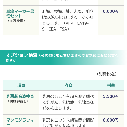
腫瘍マーカー男
肝臓、膵臓、肺、大腸、前立
6,600円
性セット
腺のがんを発見する手がかり
（血液検査）
とします。
（AFP・CA19-
9・CEA・PSA）
オプション検査
（その他にもございますのでお気軽にお問合せく
ださい）
（消費税込）
項目
内容
料金
乳房超音波検査
乳房のしこりを超音波で調べ
5,500円
（視触診含む）
て乳がん、乳腺症、乳腺炎な
どを検出します。
マンモグラフィ
乳房をエックス線装置で撮影
6,600円
ー
して乳がんを検出します。