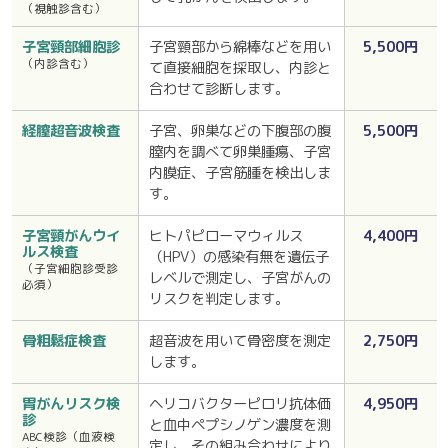
（視触診含む）
子宮頸部細胞診
子宮頸部から綿棒などを用い
5,500円
（内診含む）
て直接細胞を採取し、内診と
合わせて診断します。
経膣超音波検査
子宮、卵巣などの下腹部の腹
5,500円
膣内を調べて卵巣腫瘍、子宮
内膜症、子宮筋腫を検出しま
す。
子宮頸がんウイ
ヒトパピローマウィルス
4,400円
ルス検査
（HPV）の感染有無を遺伝子
（子宮細胞診受診
レベルで測定し、子宮がんの
必須）
リスクを判定します。
骨粗鬆症検査
超音波を用いて骨密度を測定
2,750円
します。
胃がんリスク検
ヘリコバクターピロリ抗体価
4,950円
診
と血中ペプシノゲン濃度を測
ABC検診（血液検
定し、その組み合わせにより