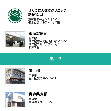
ぜんにほん健診クリニック
新宿南口
東京都渋谷区代々木2-5-4
榊原記念ビルディング6階
東海診療所
愛知県
名古屋市中村区名駅南1-24-20
名古屋三井ビルディング
新館3階
拠 点
本 部
東京都
品川区旗の台6-16-11
青森県支部
青森県
青森市原別1-2-35