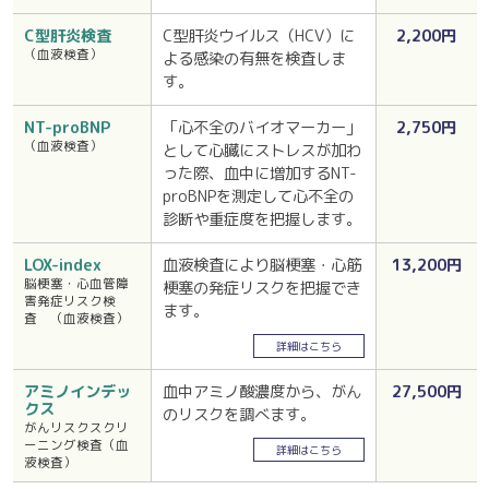
C型肝炎検査
C型肝炎ウイルス（HCV）に
2,200円
（血液検査）
よる感染の有無を検査しま
す。
NT-proBNP
「心不全のバイオマーカー」
2,750円
（血液検査）
として心臓にストレスが加わ
った際、血中に増加するNT-
proBNPを測定して心不全の
診断や重症度を把握します。
LOX-index
血液検査により脳梗塞・心筋
13,200円
脳梗塞・心血管障
梗塞の発症リスクを把握でき
害発症リスク検
ます。
査 （血液検査）
詳細はこちら
アミノインデッ
血中アミノ酸濃度から、がん
27,500円
クス
のリスクを調べます。
がんリスクスクリ
ーニング検査（血
詳細はこちら
液検査）