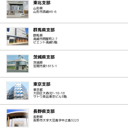
東北支部
山形県
山形市西崎49-6
群馬県支部
群馬県
高崎市問屋町2-7
ビエント高崎5階
茨城県支部
茨城県
笠間市泉1615-1
東京支部
東京都
大田区大森北1-18-18
サトウ食品東京ビル3階
長野県支部
長野県
長野市大字大豆島字中之島3223