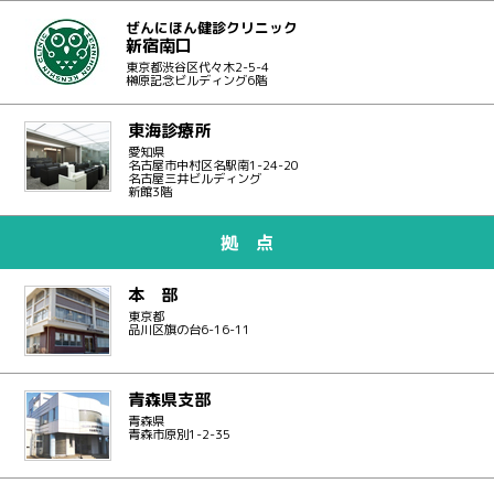
ぜんにほん健診クリニック
新宿南口
東京都渋谷区代々木2-5-4
榊原記念ビルディング6階
東海診療所
愛知県
名古屋市中村区名駅南1-24-20
名古屋三井ビルディング
新館3階
拠 点
本 部
東京都
品川区旗の台6-16-11
青森県支部
青森県
青森市原別1-2-35