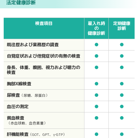
法定健康診断
検査項目
雇入れ時
定期健康
の
診断
健康診断
既往歴および業務歴の調査
●
●
自覚症状および他覚症状の有無の検査
●
●
身長、体重、腹囲、視力および聴力の
●
●
検査
胸部X線検査
●
●
尿検査
●
●
（尿糖、尿蛋白）
血圧の測定
●
●
貧血検査
●
●
（赤血球数、血色素量）
肝機能検査
●
●
（GOT、GPT、γ‐GTP）