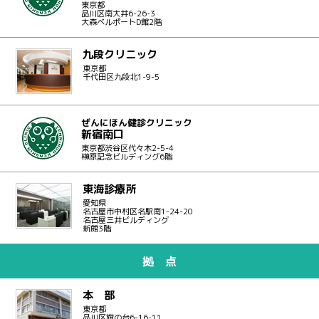
東京都
品川区南大井6-26-3
大森ベルポートD館2階
九段クリニック
東京都
千代田区九段北1-9-5
ぜんにほん健診クリニック
新宿南口
東京都渋谷区代々木2-5-4
榊原記念ビルディング6階
東海診療所
愛知県
名古屋市中村区名駅南1-24-20
名古屋三井ビルディング
新館3階
拠 点
本 部
東京都
品川区旗の台6-16-11