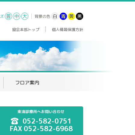
普
中
大
白
青
黄
黒
ズ
背景の色
協会本部トップ
個人情報保護方針
フロア案内
東海診療所へお問い合わせ
052-582-0751
FAX 052-582-6968