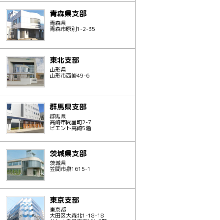
青森県支部
青森県
青森市原別1-2-35
東北支部
山形県
山形市西崎49-6
群馬県支部
群馬県
高崎市問屋町2-7
ビエント高崎5階
茨城県支部
茨城県
笠間市泉1615-1
東京支部
東京都
大田区大森北1-18-18