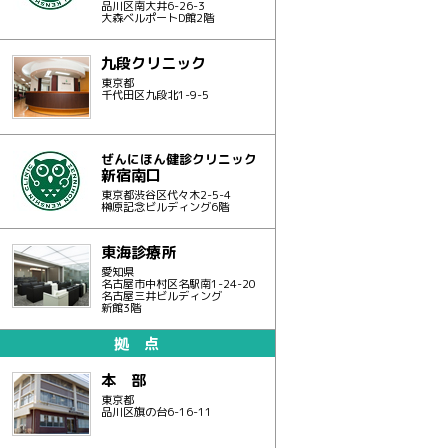
品川区南大井6-26-3
大森ベルポートD館2階
九段クリニック
東京都
千代田区九段北1-9-5
ぜんにほん健診クリニック
新宿南口
東京都渋谷区代々木2-5-4
榊原記念ビルディング6階
東海診療所
愛知県
名古屋市中村区名駅南1-24-20
名古屋三井ビルディング
新館3階
拠 点
本 部
東京都
品川区旗の台6-16-11