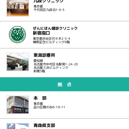
九段クリニック
東京都
千代田区九段北1-9-5
ぜんにほん健診クリニック
新宿南口
東京都渋谷区代々木2-5-4
榊原記念ビルディング6階
東海診療所
愛知県
名古屋市中村区名駅南1-24-20
名古屋三井ビルディング
新館3階
拠 点
本 部
東京都
品川区旗の台6-16-11
青森県支部