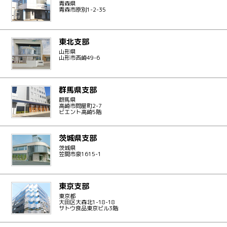
青森県
青森市原別1-2-35
東北支部
山形県
山形市西崎49-6
群馬県支部
群馬県
高崎市問屋町2-7
ビエント高崎5階
茨城県支部
茨城県
笠間市泉1615-1
東京支部
東京都
大田区大森北1-18-18
サトウ食品東京ビル3階