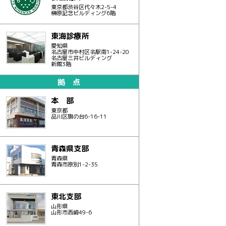
東京都渋谷区代々木2-5-4
榊原記念ビルディング6階
東海診療所
愛知県
名古屋市中村区名駅南1-24-20
名古屋三井ビルディング
新館3階
拠 点
本 部
東京都
品川区旗の台6-16-11
青森県支部
青森県
青森市原別1-2-35
東北支部
山形県
山形市西崎49-6