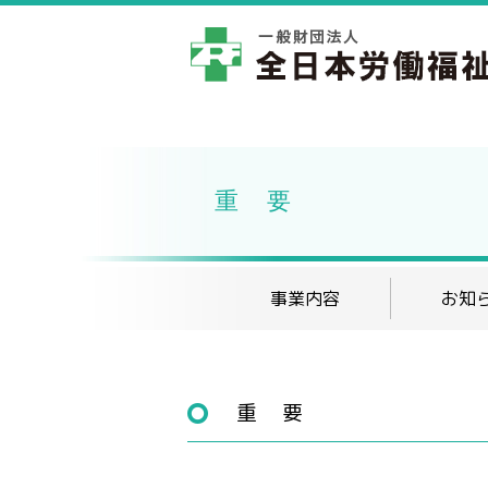
重 要
事業内容
お知
重 要