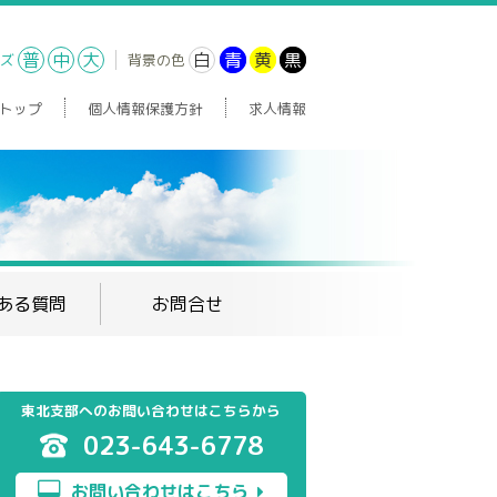
普
中
大
白
青
黄
黒
ズ
背景の色
トップ
個人情報保護方針
求人情報
ある質問
お問合せ
東北支部へのお問い合わせはこちらから
023-643-6778
お問い合わせはこちら