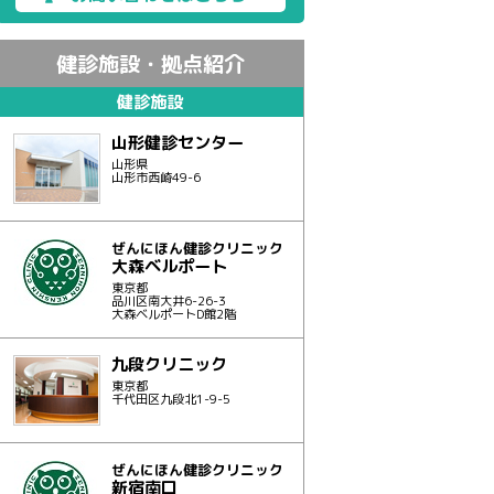
健診施設・拠点紹介
健診施設
山形健診センター
山形県
山形市西崎49-6
ぜんにほん健診クリニック
大森ベルポート
東京都
品川区南大井6-26-3
大森ベルポートD館2階
九段クリニック
東京都
千代田区九段北1-9-5
ぜんにほん健診クリニック
新宿南口