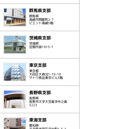
群馬県支部
群馬県
高崎市問屋町2-7
ビエント高崎5階
茨城県支部
茨城県
笠間市泉1615-1
東京支部
東京都
大田区大森北1-18-18
サトウ食品東京ビル3階
長野県支部
長野県
長野市大字大豆島字中之島
3223
東海支部
愛知県