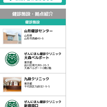
健診施設・拠点紹介
健診施設
山形健診センター
山形県
山形市西崎49-6
ぜんにほん健診クリニック
大森ベルポート
東京都
品川区南大井6-26-3
大森ベルポートD館2階
九段クリニック
東京都
千代田区九段北1-9-5
ぜんにほん健診クリニック
新宿南口