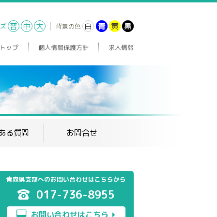
普
中
大
白
青
黄
黒
ズ
背景の色
トップ
個人情報保護方針
求人情報
ある質問
お問合せ
青森県支部へのお問い合わせはこちらから
017-736-8955
お問い合わせはこちら